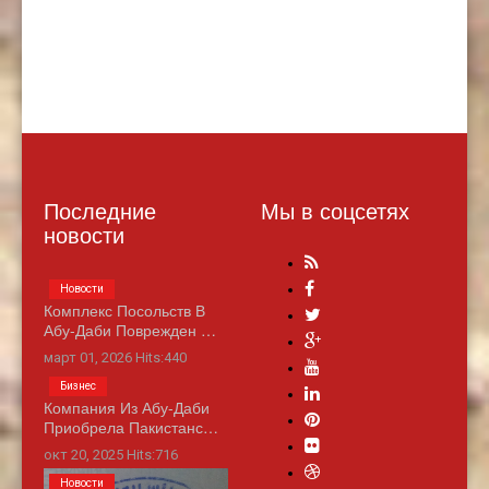
Последние
Мы в соцсетях
новости
Новости
Комплекс Посольств В
Абу-Даби Поврежден …
март 01, 2026 Hits:440
Бизнес
Компания Из Абу-Даби
Приобрела Пакистанс…
окт 20, 2025 Hits:716
Новости