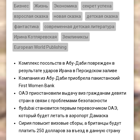
Бизнес
Жизнь
Экономика
секрет успеха
взрослая сказка
новая сказка
детская сказка
фантастика
современная детская литература
Ирина Котляревская
Землиниксы
European World Publishing
Комплекс посольств в Абу-Даби поврежден в
результате ударов Ирана в Персидском заливе
Компания из Абу-Даби приобрела пакистанский
First Women Bank
ОАЭ приостановили выдачу виз гражданам девяти
стран в связи с проблемами безопасности
flydubai становится первым перевозчиком ОАЭ,
который будет летать в аэропорт Дамаска
Сирия повысит визовые сборы, а британцы будут
платить 250 долларов за въезд в данную страну