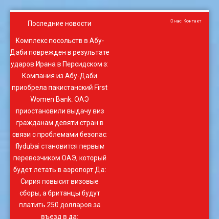
О нас
Контакт
Последние новости
Комплекс посольств в Абу-
Даби поврежден в результате
ударов Ирана в Персидском з
:
Компания из Абу-Даби
приобрела пакистанский First
Women Bank
:
ОАЭ
приостановили выдачу виз
гражданам девяти стран в
связи с проблемами безопас
:
flydubai становится первым
перевозчиком ОАЭ, который
будет летать в аэропорт Да
:
Сирия повысит визовые
сборы, а британцы будут
платить 250 долларов за
въезд в да
: