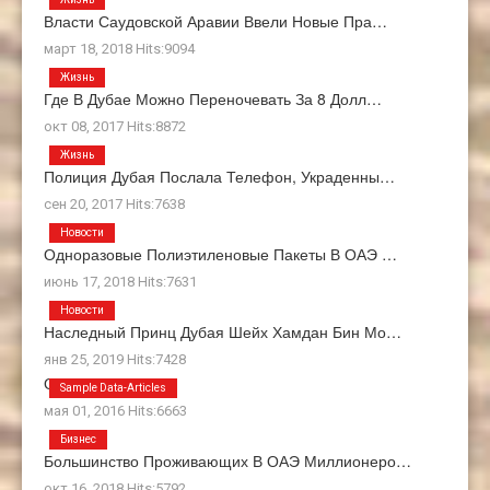
Власти Саудовской Аравии Ввели Новые Пра…
март 18, 2018 Hits:9094
Жизнь
Где В Дубае Можно Переночевать За 8 Долл…
окт 08, 2017 Hits:8872
Жизнь
Полиция Дубая Послала Телефон, Украденны…
сен 20, 2017 Hits:7638
Новости
Одноразовые Полиэтиленовые Пакеты В ОАЭ …
июнь 17, 2018 Hits:7631
Новости
Наследный Принц Дубая Шейх Хамдан Бин Мо…
янв 25, 2019 Hits:7428
О Нас
Sample Data-Articles
мая 01, 2016 Hits:6663
Бизнес
Большинство Проживающих В ОАЭ Миллионеро…
окт 16, 2018 Hits:5792