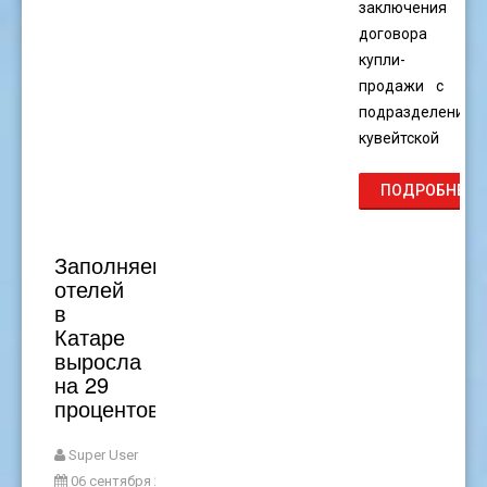
заключения
договора
купли-
продажи с
подразделением
кувейтской
ПОДРОБНЕЕ...
Заполняемость
отелей
в
Катаре
выросла
на 29
процентов
Super User
06 сентября 2024