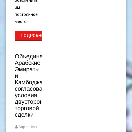
обеспечить
им
постоянное
место
ПОДРОБНЕЕ...
Объединенные
Арабские
Эмираты
и
Камбоджа
согласовали
условия
двусторонней
торговой
сделки
Super User