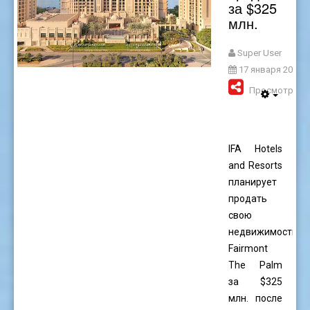
за $325
млн.
Super User
17 января 2025
Просмотров: 
IFA Hotels
and Resorts
планирует
продать
свою
недвижимость
Fairmont
The Palm
за $325
млн. после