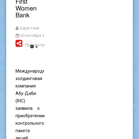
First
Women
Bank
Super User
20 октября 2025
Просмотров: 716
Международная
холдинговая
компания
Абу-Даби
(IHC)
заявила о
приобретении
контрольного
пакета
акций