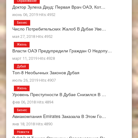
Образование
Доктор Зулеха Дауд: Первая Врач ОАЭ, Кот…
июнь 06, 2019 Hits:4952
Бизнес
Число Потребительских Жалоб В Дубае Уве…
мая 27, 2018 Hits:4952
Жизнь
Власти ОАЭ Предупредили Граждан О Недопу…
март 11, 2019 Hits:4928
Дубай
Топ-8 Необычных Законов Дубая
июль 26, 2019 Hits:4907
Жизнь
Уровень Преступности В Дубае Снизился В …
фев 06, 2018 Hits:4894
Бизнес
Авиакомпания Emirates Заказала В Этом Го…
янв 18, 2018 Hits:4890
Новости
В ОАЭ И Тунисе Отменены Соревнования По …