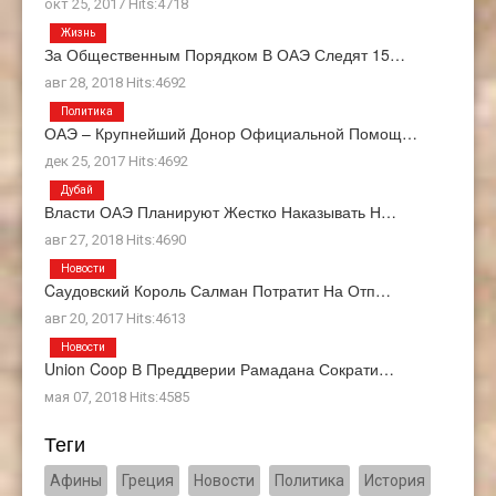
окт 25, 2017 Hits:4718
Жизнь
За Общественным Порядком В ОАЭ Следят 15…
авг 28, 2018 Hits:4692
Политика
ОАЭ – Крупнейший Донор Официальной Помощ…
дек 25, 2017 Hits:4692
Дубай
Власти ОАЭ Планируют Жестко Наказывать Н…
авг 27, 2018 Hits:4690
Новости
Cаудовский Король Салман Потратит На Отп…
авг 20, 2017 Hits:4613
Новости
Union Coop В Преддверии Рамадана Сократи…
мая 07, 2018 Hits:4585
Теги
Афины
Греция
Новости
Политика
История