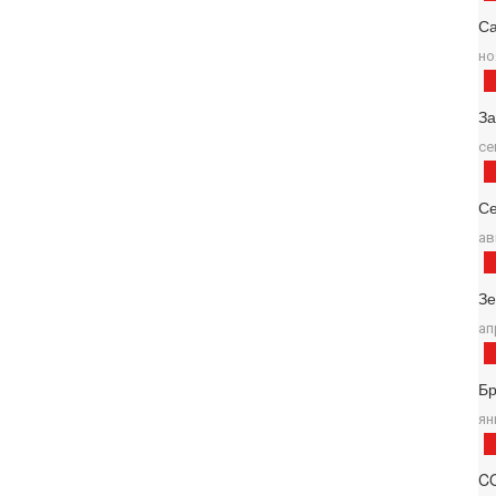
Са
но
За
се
Се
ав
З
ап
Б
ян
C