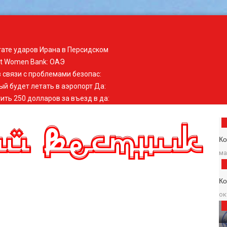
тате ударов Ирана в Персидском
st Women Bank
:
ОАЭ
 связи с проблемами безопас
:
ый будет летать в аэропорт Да
:
ить 250 долларов за въезд в да
:
Ко
ма
К
ок