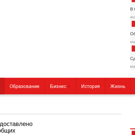
В 
ию
О
ма
С
ма
Образование
Бизнес
История
Жизнь
едоставлено
общих