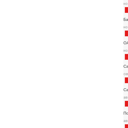
но
Б
но
О
но
С
се
Са
ав
По
ав