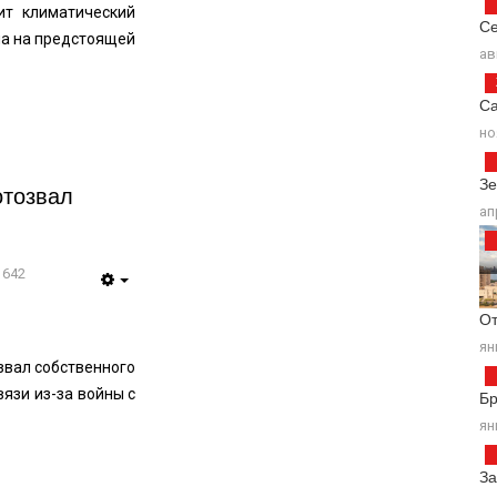
т климатический
Се
на на предстоящей
ав
Са
но
Зе
отозвал
ап
1642
От
ян
звал собственного
вязи из-за войны с
Б
ян
За