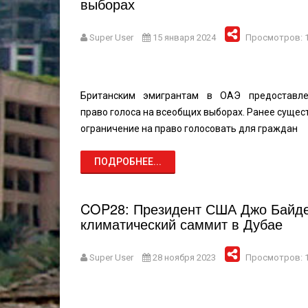
выборах
Super User
15 января 2024
Просмотров: 
Британским эмигрантам в ОАЭ предоставле
право голоса на всеобщих выборах. Ранее сущес
ограничение на право голосовать для граждан
ПОДРОБНЕЕ...
COP28: Президент США Джо Байде
климатический саммит в Дубае
Super User
28 ноября 2023
Просмотров: 