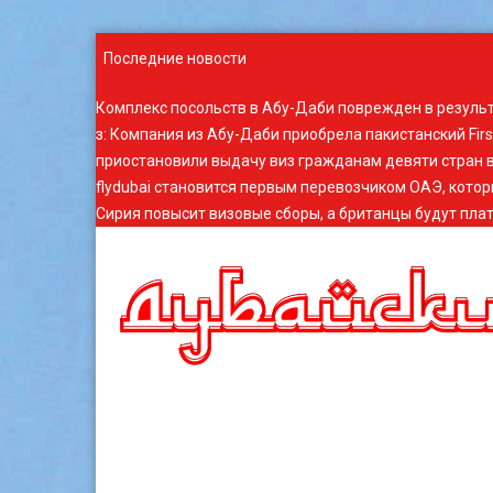
Последние новости
Комплекс посольств в Абу-Даби поврежден в резуль
з
:
Компания из Абу-Даби приобрела пакистанский Fir
приостановили выдачу виз гражданам девяти стран в
flydubai становится первым перевозчиком ОАЭ, котор
Сирия повысит визовые сборы, а британцы будут плат