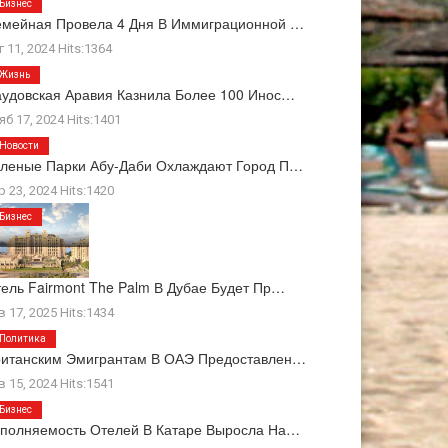
Бизнес
мейная Провела 4 Дня В Иммиграционной …
г 11, 2024 Hits:1364
Жизнь
удовская Аравия Казнила Более 100 Инос…
яб 17, 2024 Hits:1401
Новости
леные Парки Абу-Даби Охлаждают Город П…
р 23, 2024 Hits:1420
Бизнес
ель Fairmont The Palm В Дубае Будет Пр…
в 17, 2025 Hits:1434
Политика
ританским Эмигрантам В ОАЭ Предоставлен…
в 15, 2024 Hits:1541
Бизнес
полняемость Отелей В Катаре Выросла На…