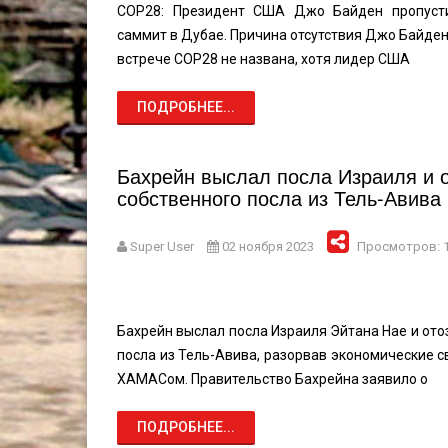
COP28: Президент США Джо Байден пропусти
саммит в Дубае. Причина отсутствия Джо Байде
встрече COP28 не названа, хотя лидер США
ПОДРОБНЕЕ...
Бахрейн выслал посла Израиля и 
собственного посла из Тель-Авива
Super User
02 ноября 2023
Просмотров: 
Бахрейн выслал посла Израиля Эйтана Нае и ото
посла из Тель-Авива, разорвав экономические с
ХАМАСом. Правительство Бахрейна заявило о
ПОДРОБНЕЕ...