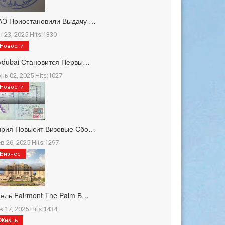
АЭ Приостановили Выдачу …
н 23, 2025 Hits:1330
Новости
ydubai Становится Первы…
нь 02, 2025 Hits:1027
Новости
ирия Повысит Визовые Сбо…
в 26, 2025 Hits:1297
Бизнес
ель Fairmont The Palm В…
в 17, 2025 Hits:1434
Жизнь