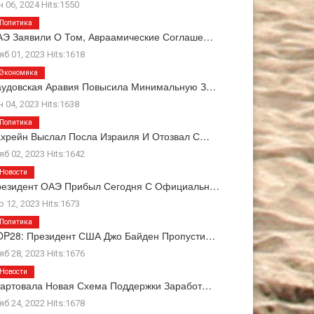
н 06, 2024 Hits:1550
Политика
Э Заявили О Том, Авраамические Соглаше…
яб 01, 2023 Hits:1618
Экономика
аудовская Аравия Повысила Минимальную З…
н 04, 2023 Hits:1638
Политика
хрейн Выслал Посла Израиля И Отозвал С…
яб 02, 2023 Hits:1642
Новости
резидент ОАЭ Прибыл Сегодня С Официальн…
р 12, 2023 Hits:1673
Политика
OP28: Президент США Джо Байден Пропусти…
яб 28, 2023 Hits:1676
Новости
артовала Новая Схема Поддержки Заработ…
яб 24, 2022 Hits:1678