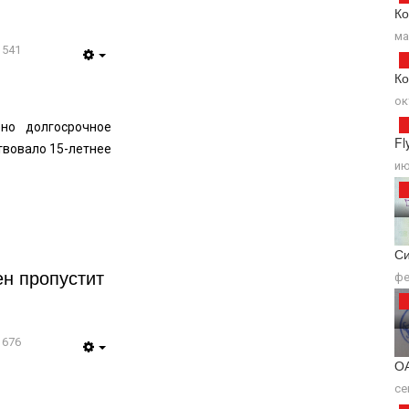
Ко
ма
1541
Ко
ок
но долгосрочное
Fl
твовало 15-летнее
ию
Си
н пропустит
фе
1676
ОА
се