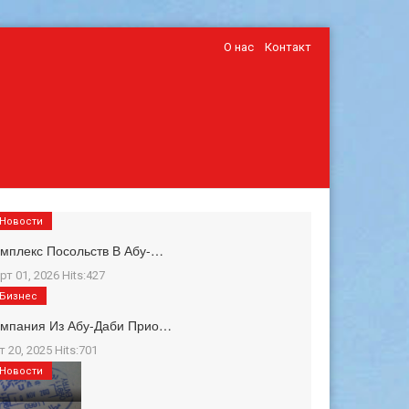
О нас
Контакт
Новости
мплекс Посольств В Абу-…
рт 01, 2026 Hits:427
Бизнес
омпания Из Абу-Даби Прио…
т 20, 2025 Hits:701
Новости