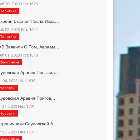
яб 28, 2023 Hits:1676
Политика
ахрейн Выслал Посла Изра…
яб 02, 2023 Hits:1642
Политика
АЭ Заявили О Том, Авраам…
яб 01, 2023 Hits:1618
Экономика
аудовская Аравия Повысил…
н 04, 2023 Hits:1638
Новости
удовская Аравия Пригов…
г 31, 2023 Hits:1701
Новости
граничники Саудовской А…
г 21, 2023 Hits:1731
Экономика