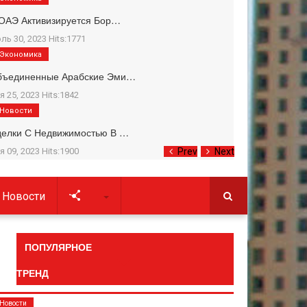
ОАЭ Активизируется Бор…
ль 30, 2023 Hits:1771
Экономика
бъединенные Арабские Эми…
я 25, 2023 Hits:1842
Новости
делки С Недвижимостью В …
я 09, 2023 Hits:1900
Prev
Next
Новости
Soc
ПОПУЛЯРНОЕ
ТРЕНД
Новости