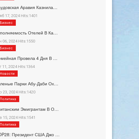
удовская Аравия Казнила…
яб 17, 2024 Hits:1401
Бизнес
полняемость Отелей В Ка…
н 06, 2024 Hits:1550
Бизнес
мейная Провела 4 Дня В …
г 11, 2024 Hits:1364
Новости
еленые Парки Абу-Даби Ох…
р 23, 2024 Hits:1420
Политика
ританским Эмигрантам В О…
в 15, 2024 Hits:1541
Политика
OP28: Президент США Джо …