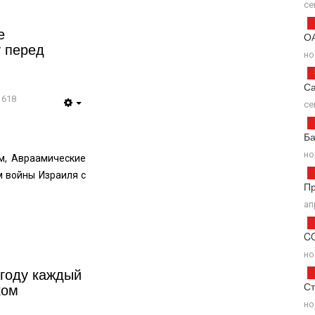
се
е
ОА
у перед
но
С
1618
се
Ба
но
м, Авраамические
м войны Израиля с
П
ап
C
но
 году каждый
ком
Ст
но