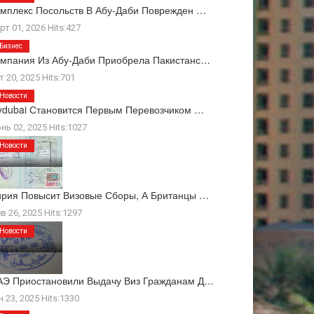
мплекс Посольств В Абу-Даби Поврежден …
рт 01, 2026 Hits:427
Бизнес
мпания Из Абу-Даби Приобрела Пакистанс…
т 20, 2025 Hits:701
Новости
ydubai Становится Первым Перевозчиком …
нь 02, 2025 Hits:1027
Новости
рия Повысит Визовые Сборы, А Британцы …
в 26, 2025 Hits:1297
Новости
Э Приостановили Выдачу Виз Гражданам Д…
н 23, 2025 Hits:1330