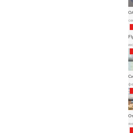
О
се
Fl
ию
С
фе
От
ян