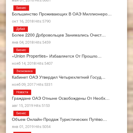
мая 01, 2016 Hits:6661
Бизнес
Большинство Проживающих В ОАЭ Миллионеро…
окт 16, 2018 Hits:5790
Дубай
Более 2200 Добровольцев Занимались Очист…
янв 04, 2018 Hits:5459
Бизнес
«Union Properties» Избавляется От Прошло…
нояб 14, 2018 Hits:5407
Экономика
Кабинет ОАЭ Утвердил Четырехлетний Госуд…
нояб 09, 2017 Hits:5331
Новости
Граждане ОАЭ Отныне Освобождены От Необх…
авг 15, 2019 Hits:5153
Бизнес
Объем Онлайн-Продаж Туристических Путёво…
янв 01, 2019 Hits:5054