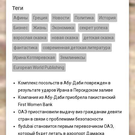
Теги
Афины
Греция
Новости
Политика
История
Бизнес
Жизнь
Экономика
секрет успеха
взрослая сказка
новая сказка
детская сказка
фантастика
современная детская литература
Ирина Котляревская
Землиниксы
European World Publishing
Комплекс посольств в Абу-Даби поврежден в
результате ударов Ирана в Персидском заливе
Компания из Абу-Даби приобрела пакистанский
First Women Bank
ОАЭ приостановили выдачу виз гражданам девяти
стран в связи с проблемами безопасности
flydubai становится первым перевозчиком ОАЭ,
который будет летать в аэропорт Дамаска