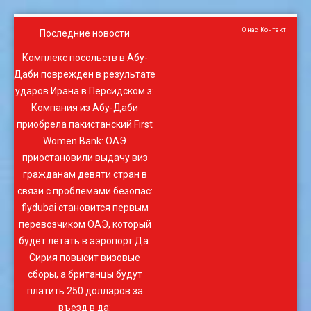
О нас
Контакт
Последние новости
Комплекс посольств в Абу-
Даби поврежден в результате
ударов Ирана в Персидском з
:
Компания из Абу-Даби
приобрела пакистанский First
Women Bank
:
ОАЭ
приостановили выдачу виз
гражданам девяти стран в
связи с проблемами безопас
:
flydubai становится первым
перевозчиком ОАЭ, который
будет летать в аэропорт Да
:
Сирия повысит визовые
сборы, а британцы будут
платить 250 долларов за
въезд в да
: