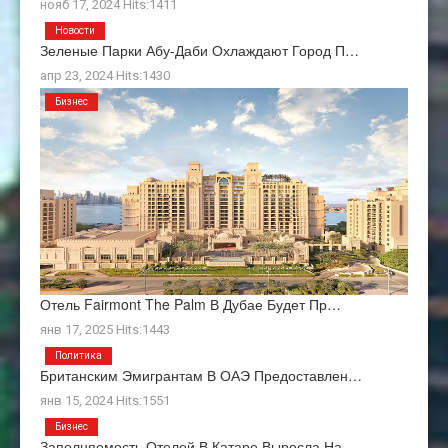
нояб 17, 2024 Hits:1411
Новости
Зеленые Парки Абу-Даби Охлаждают Город П…
апр 23, 2024 Hits:1430
Бизнес
Отель Fairmont The Palm В Дубае Будет Пр…
янв 17, 2025 Hits:1443
Политика
Британским Эмигрантам В ОАЭ Предоставлен…
янв 15, 2024 Hits:1551
Бизнес
Заполняемость Отелей В Катаре Выросла На…