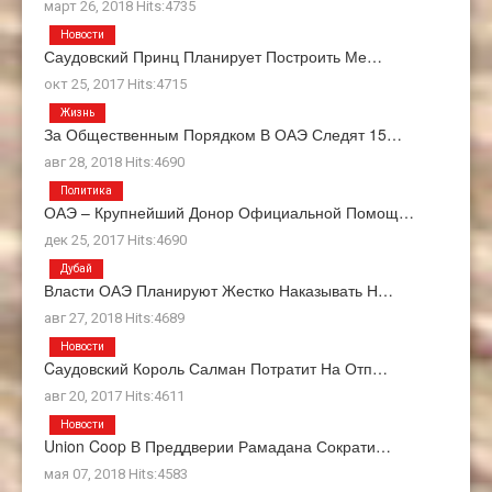
март 26, 2018 Hits:4735
Новости
Саудовский Принц Планирует Построить Ме…
окт 25, 2017 Hits:4715
Жизнь
За Общественным Порядком В ОАЭ Следят 15…
авг 28, 2018 Hits:4690
Политика
ОАЭ – Крупнейший Донор Официальной Помощ…
дек 25, 2017 Hits:4690
Дубай
Власти ОАЭ Планируют Жестко Наказывать Н…
авг 27, 2018 Hits:4689
Новости
Cаудовский Король Салман Потратит На Отп…
авг 20, 2017 Hits:4611
Новости
Union Coop В Преддверии Рамадана Сократи…
мая 07, 2018 Hits:4583