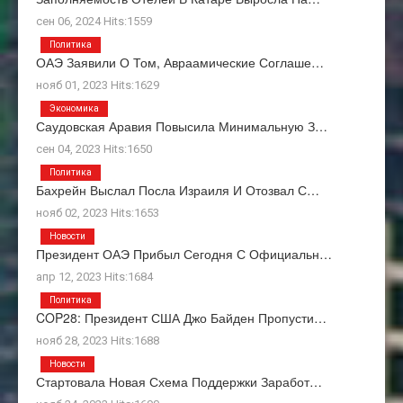
сен 06, 2024 Hits:1559
Политика
ОАЭ Заявили О Том, Авраамические Соглаше…
нояб 01, 2023 Hits:1629
Экономика
Саудовская Аравия Повысила Минимальную З…
сен 04, 2023 Hits:1650
Политика
Бахрейн Выслал Посла Израиля И Отозвал С…
нояб 02, 2023 Hits:1653
Новости
Президент ОАЭ Прибыл Сегодня С Официальн…
апр 12, 2023 Hits:1684
Политика
COP28: Президент США Джо Байден Пропусти…
нояб 28, 2023 Hits:1688
Новости
Стартовала Новая Схема Поддержки Заработ…