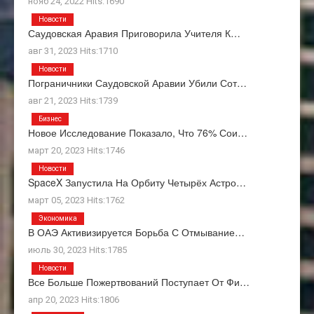
нояб 24, 2022 Hits:1690
Новости
Саудовская Аравия Приговорила Учителя К…
авг 31, 2023 Hits:1710
Новости
Пограничники Саудовской Аравии Убили Сот…
авг 21, 2023 Hits:1739
Бизнес
Новое Исследование Показало, Что 76% Сои…
март 20, 2023 Hits:1746
Новости
SpaceX Запустила На Орбиту Четырёх Астро…
март 05, 2023 Hits:1762
Экономика
В ОАЭ Активизируется Борьба С Отмывание…
июль 30, 2023 Hits:1785
Новости
Все Больше Пожертвований Поступает От Фи…
апр 20, 2023 Hits:1806