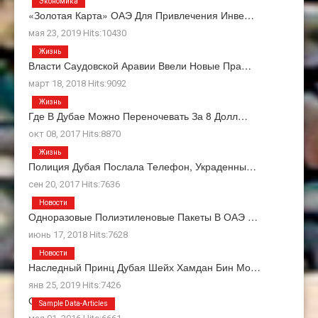
Экономика
«Золотая Карта» ОАЭ Для Привлечения Инве…
мая 23, 2019 Hits:10430
Жизнь
Власти Саудовской Аравии Ввели Новые Пра…
март 18, 2018 Hits:9092
Жизнь
Где В Дубае Можно Переночевать За 8 Долл…
окт 08, 2017 Hits:8870
Жизнь
Полиция Дубая Послала Телефон, Украденны…
сен 20, 2017 Hits:7636
Новости
Одноразовые Полиэтиленовые Пакеты В ОАЭ …
июнь 17, 2018 Hits:7628
Новости
Наследный Принц Дубая Шейх Хамдан Бин Мо…
янв 25, 2019 Hits:7426
О Нас
Sample Data-Articles