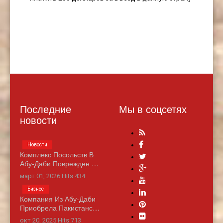
Последние
Мы в соцсетях
новости
Новости
Комплекс Посольств В
Абу-Даби Поврежден …
март 01, 2026 Hits:434
Бизнес
Компания Из Абу-Даби
Приобрела Пакистанс…
окт 20, 2025 Hits:713