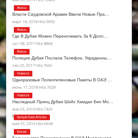
Жизнь
Власти Саудовской Аравии Ввели Новые Пра…
март 18, 2018 Hits:9092
Жизнь
Где В Дубае Можно Переночевать За 8 Долл…
окт 08, 2017 Hits:8868
Жизнь
Полиция Дубая Послала Телефон, Украденны…
сен 20, 2017 Hits:7636
Новости
Одноразовые Полиэтиленовые Пакеты В ОАЭ …
июнь 17, 2018 Hits:7628
Новости
Наследный Принц Дубая Шейх Хамдан Бин Мо…
янв 25, 2019 Hits:7426
О Нас
Sample Data-Articles
мая 01, 2016 Hits:6658
Бизнес
Большинство Проживающих В ОАЭ Миллионеро…