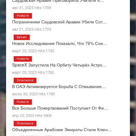
Саудовская Аравия Приговорила Учителя К…
авг 31, 2023 Hits:1709
Новости
Пограничники Саудовской Аравии Убили Сот…
авг 21, 2023 Hits:1739
Бизнес
Новое Исследование Показало, Что 76% Сои…
март 20, 2023 Hits:1745
Новости
SpaceX Запустила На Орбиту Четырёх Астро…
март 05, 2023 Hits:1762
Экономика
В ОАЭ Активизируется Борьба С Отмывание…
июль 30, 2023 Hits:1783
Новости
Все Больше Пожертвований Поступает От Фи…
апр 20, 2023 Hits:1806
Экономика
Объединенные Арабские Эмираты Стали Ключ…