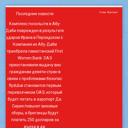
О нас
Контакт
Последние новости
Комплекс посольств в Абу-
Даби поврежден в результате
ударов Ирана в Персидском з
:
Компания из Абу-Даби
приобрела пакистанский First
Women Bank
:
ОАЭ
приостановили выдачу виз
гражданам девяти стран в
связи с проблемами безопас
:
flydubai становится первым
перевозчиком ОАЭ, который
будет летать в аэропорт Да
:
Сирия повысит визовые
сборы, а британцы будут
платить 250 долларов за
въезд в да
: