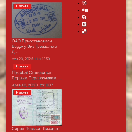
Новости
ОАЭ Приостановили
Выдачу Виз Гражданам
Д…
сен 23, 2025 Hits:1350
Новости
Flydubai Становится
Первым Перевозчиком …
июнь 02, 2025 Hits:1037
Новости
Сирия Повысит Визовые