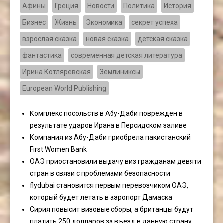
Афины
Греция
Новости
Политика
История
Бизнес
Жизнь
Экономика
секрет успеха
взрослая сказка
новая сказка
детская сказка
фантастика
современная детская литература
Ирина Котляревская
Землиниксы
European World Publishing
Комплекс посольств в Абу-Даби поврежден в
результате ударов Ирана в Персидском заливе
Компания из Абу-Даби приобрела пакистанский
First Women Bank
ОАЭ приостановили выдачу виз гражданам девяти
стран в связи с проблемами безопасности
flydubai становится первым перевозчиком ОАЭ,
который будет летать в аэропорт Дамаска
Сирия повысит визовые сборы, а британцы будут
платить 250 долларов за въезд в данную страну