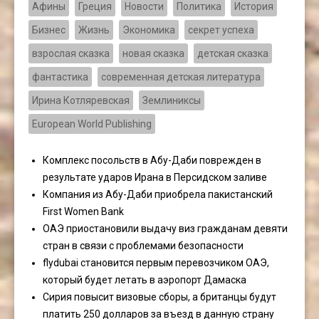
Афины
Греция
Новости
Политика
История
Бизнес
Жизнь
Экономика
секрет успеха
взрослая сказка
новая сказка
детская сказка
фантастика
современная детская литература
Ирина Котляревская
Землиниксы
European World Publishing
Комплекс посольств в Абу-Даби поврежден в
результате ударов Ирана в Персидском заливе
Компания из Абу-Даби приобрела пакистанский
First Women Bank
ОАЭ приостановили выдачу виз гражданам девяти
стран в связи с проблемами безопасности
flydubai становится первым перевозчиком ОАЭ,
который будет летать в аэропорт Дамаска
Сирия повысит визовые сборы, а британцы будут
платить 250 долларов за въезд в данную страну