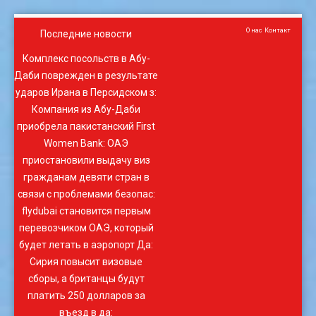
О нас
Контакт
Последние новости
Комплекс посольств в Абу-
Даби поврежден в результате
ударов Ирана в Персидском з
:
Компания из Абу-Даби
приобрела пакистанский First
Women Bank
:
ОАЭ
приостановили выдачу виз
гражданам девяти стран в
связи с проблемами безопас
:
flydubai становится первым
перевозчиком ОАЭ, который
будет летать в аэропорт Да
:
Сирия повысит визовые
сборы, а британцы будут
платить 250 долларов за
въезд в да
: