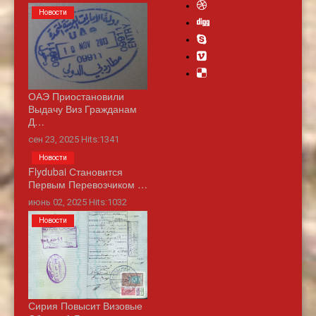
Новости
ОАЭ Приостановили
Выдачу Виз Гражданам
Д…
сен 23, 2025 Hits:1341
Новости
Flydubai Становится
Первым Перевозчиком …
июнь 02, 2025 Hits:1032
Новости
Сирия Повысит Визовые