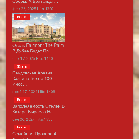
Сборы, А Британцы …
фев 26, 2025 Hits:1302
Бизнес
Отель Fairmont The Palm
В Дубае Будет Пр…
янв 17, 2025 Hits:1440
Жизнь
Саудовская Аравия
Казнила Более 100
Инос…
нояб 17, 2024 Hits:1408
Бизнес
Заполняемость Отелей В
Катаре Выросла На…
сен 06, 2024 Hits:1555
Бизнес
Семейная Провела 4