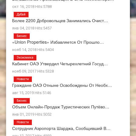
окт 16, 2018 Hits:5788
Дубай
Более 2200 Добровольцев Занимались Очист…
янв 04, 2018 Hits:5457
Бизнес
«Union Properties» Избавляется От Прошло…
нояб 14, 2018 Hits:5404
Экономика
Кабинет ОАЭ Утвердил Четырехлетний Госуд…
нояб 09, 2017 Hits:5328
Новости
Граждане ОАЭ Отныне Освобождены От Необх…
авг 15, 2019 Hits:5146
Бизнес
Объем Онлайн-Продаж Туристических Путёво…
янв 01, 2019 Hits:5052
Новости
Сотрудник Аэропорта Шарджа, Сообщивший В…
сен 12, 2017 Hits:4959