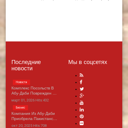
Последние
Мы в соцсетях
новости
Новости
Комплекс Посольств В
Абу-Даби Поврежден …
март 01, 2026 Hits:432
Бизнес
Компания Из Абу-Даби
Приобрела Пакистанс…
окт 20, 2025 Hits:708