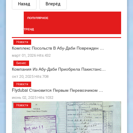
Назад
Вперёд
ПОПУЛЯРНОЕ
ТРЕНД
Новости
Комплекс Посольств В Абу-Даби Поврежден …
март 01, 2026 Hits:432
Бизнес
Компания Из Абу-Даби Приобрела Пакистанс…
окт 20, 2025 Hits:708
Новости
Flydubai Становится Первым Перевозчиком …
июнь 02, 2025 Hits:1032
Новости