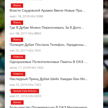
Жизнь
Власти Саудовской Аравии Ввели Новые Пра…
март 18, 2018 Hits:9088
Жизнь
Где В Дубае Можно Переночевать За 8 Долл…
окт 08, 2017 Hits:8865
Жизнь
Полиция Дубая Послала Телефон, Украденны…
сен 20, 2017 Hits:7633
Новости
Одноразовые Полиэтиленовые Пакеты В ОАЭ …
июнь 17, 2018 Hits:7626
Новости
Наследный Принц Дубая Шейх Хамдан Бин Мо…
янв 25, 2019 Hits:7425
О Нас
Sample Data-Articles
мая 01, 2016 Hits:6655
Бизнес
Большинство Проживающих В ОАЭ Миллионеро…