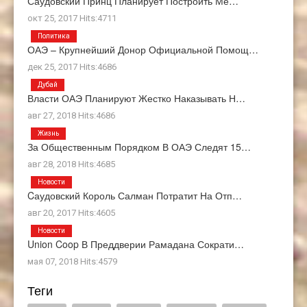
Саудовский Принц Планирует Построить Ме…
окт 25, 2017 Hits:4711
Политика
ОАЭ – Крупнейший Донор Официальной Помощ…
дек 25, 2017 Hits:4686
Дубай
Власти ОАЭ Планируют Жестко Наказывать Н…
авг 27, 2018 Hits:4686
Жизнь
За Общественным Порядком В ОАЭ Следят 15…
авг 28, 2018 Hits:4685
Новости
Cаудовский Король Салман Потратит На Отп…
авг 20, 2017 Hits:4605
Новости
Union Coop В Преддверии Рамадана Сократи…
мая 07, 2018 Hits:4579
Теги