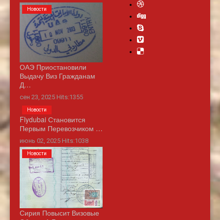
Новости
ОАЭ Приостановили
Выдачу Виз Гражданам
Д…
сен 23, 2025 Hits:1355
Новости
Flydubai Становится
Первым Перевозчиком …
июнь 02, 2025 Hits:1038
Новости
Сирия Повысит Визовые