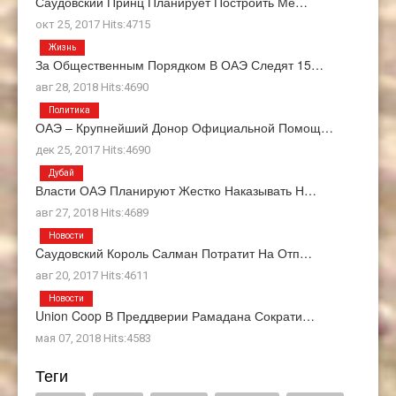
Саудовский Принц Планирует Построить Ме…
окт 25, 2017 Hits:4715
Жизнь
За Общественным Порядком В ОАЭ Следят 15…
авг 28, 2018 Hits:4690
Политика
ОАЭ – Крупнейший Донор Официальной Помощ…
дек 25, 2017 Hits:4690
Дубай
Власти ОАЭ Планируют Жестко Наказывать Н…
авг 27, 2018 Hits:4689
Новости
Cаудовский Король Салман Потратит На Отп…
авг 20, 2017 Hits:4611
Новости
Union Coop В Преддверии Рамадана Сократи…
мая 07, 2018 Hits:4583
Теги