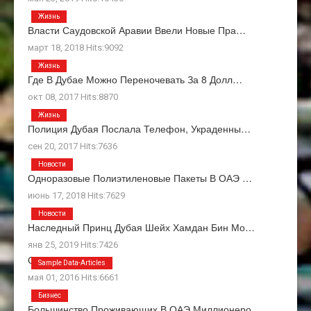
Жизнь
Власти Саудовской Аравии Ввели Новые Пра…
март 18, 2018 Hits:9092
Жизнь
Где В Дубае Можно Переночевать За 8 Долл…
окт 08, 2017 Hits:8870
Жизнь
Полиция Дубая Послала Телефон, Украденны…
сен 20, 2017 Hits:7636
Новости
Одноразовые Полиэтиленовые Пакеты В ОАЭ …
июнь 17, 2018 Hits:7629
Новости
Наследный Принц Дубая Шейх Хамдан Бин Мо…
янв 25, 2019 Hits:7426
О Нас
Sample Data-Articles
мая 01, 2016 Hits:6661
Бизнес
Большинство Проживающих В ОАЭ Миллионеро…