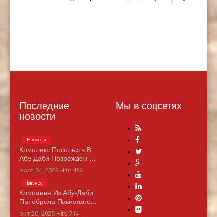
Последние
Мы в соцсетях
новости
Новости
Комплекс Посольств В
Абу-Даби Поврежден …
март 01, 2026 Hits:436
Бизнес
Компания Из Абу-Даби
Приобрела Пакистанс…
окт 20, 2025 Hits:714