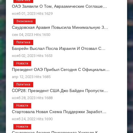
Политика
ОАЭ Заявили О Том, Авраамические Соглаше…
нояб 01, 2023 Hits:1629
Экономика
Саудовская Аравия Повысила Минимальную З…
сен 04, 2023 Hits:1650
Политика
Бахрейн Выслал Посла Израиля И Отозвал С…
нояб 02, 2023 Hits:1653
Новости
Президент ОАЭ Прибыл Сегодня С Официальн…
апр 12, 2023 Hits:1685
Политика
COP28: Президент США Джо Байден Пропусти…
нояб 28, 2023 Hits:1688
Новости
Стартовала Новая Схема Поддержки Заработ…
нояб 24, 2022 Hits:1690
Новости
Саудовская Аравия Приговорила Учителя К…