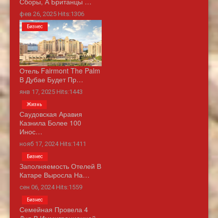
Сборы, А Британцы …
фев 26, 2025 Hits:1306
Бизнес
Отель Fairmont The Palm
В Дубае Будет Пр…
янв 17, 2025 Hits:1443
Жизнь
Саудовская Аравия
Казнила Более 100
Инос…
нояб 17, 2024 Hits:1411
Бизнес
Заполняемость Отелей В
Катаре Выросла На…
сен 06, 2024 Hits:1559
Бизнес
Семейная Провела 4