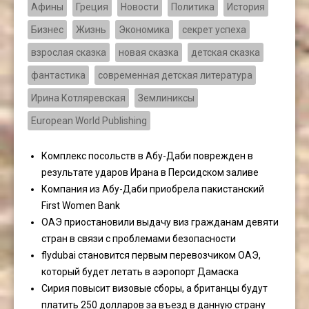
Афины
Греция
Новости
Политика
История
Бизнес
Жизнь
Экономика
секрет успеха
взрослая сказка
новая сказка
детская сказка
фантастика
современная детская литература
Ирина Котляревская
Землиниксы
European World Publishing
Комплекс посольств в Абу-Даби поврежден в
результате ударов Ирана в Персидском заливе
Компания из Абу-Даби приобрела пакистанский
First Women Bank
ОАЭ приостановили выдачу виз гражданам девяти
стран в связи с проблемами безопасности
flydubai становится первым перевозчиком ОАЭ,
который будет летать в аэропорт Дамаска
Сирия повысит визовые сборы, а британцы будут
платить 250 долларов за въезд в данную страну