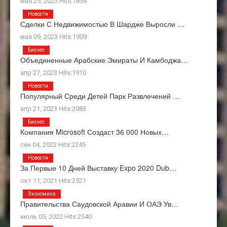
мая 25, 2023 Hits:1854
Новости
Сделки С Недвижимостью В Шардже Выросли …
мая 09, 2023 Hits:1909
Бизнес
Объединенные Арабские Эмираты И Камбоджа…
апр 27, 2023 Hits:1910
Новости
Популярный Среди Детей Парк Развлечений …
апр 21, 2023 Hits:2083
Бизнес
Компания Microsoft Создаст 36 000 Новых…
сен 04, 2022 Hits:2245
Новости
За Первые 10 Дней Выставку Expo 2020 Dub…
окт 11, 2021 Hits:2521
Экономика
Правительства Саудовской Аравии И ОАЭ Ув…
июль 05, 2022 Hits:2540