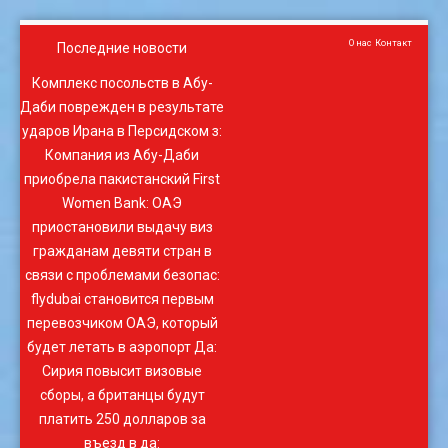
О нас
Контакт
Последние новости
Комплекс посольств в Абу-
Даби поврежден в результате
ударов Ирана в Персидском з
:
Компания из Абу-Даби
приобрела пакистанский First
Women Bank
:
ОАЭ
приостановили выдачу виз
гражданам девяти стран в
связи с проблемами безопас
:
flydubai становится первым
перевозчиком ОАЭ, который
будет летать в аэропорт Да
:
Сирия повысит визовые
сборы, а британцы будут
платить 250 долларов за
въезд в да
: