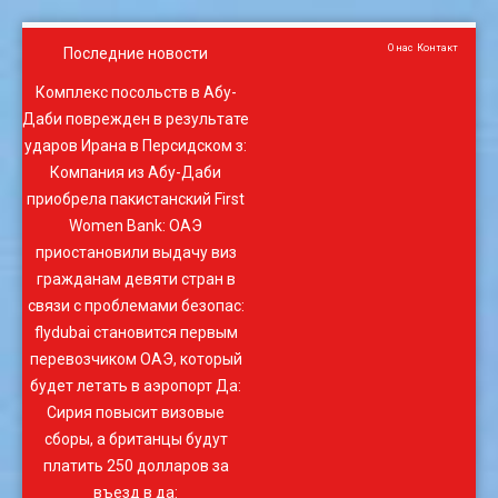
О нас
Контакт
Последние новости
Комплекс посольств в Абу-
Даби поврежден в результате
ударов Ирана в Персидском з
:
Компания из Абу-Даби
приобрела пакистанский First
Women Bank
:
ОАЭ
приостановили выдачу виз
гражданам девяти стран в
связи с проблемами безопас
:
flydubai становится первым
перевозчиком ОАЭ, который
будет летать в аэропорт Да
:
Сирия повысит визовые
сборы, а британцы будут
платить 250 долларов за
въезд в да
: