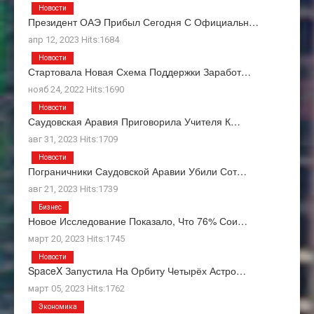
Новости
Президент ОАЭ Прибыл Сегодня С Официальн…
апр 12, 2023 Hits:1684
Новости
Стартовала Новая Схема Поддержки Заработ…
нояб 24, 2022 Hits:1690
Новости
Саудовская Аравия Приговорила Учителя К…
авг 31, 2023 Hits:1709
Новости
Пограничники Саудовской Аравии Убили Сот…
авг 21, 2023 Hits:1739
Бизнес
Новое Исследование Показало, Что 76% Сои…
март 20, 2023 Hits:1745
Новости
SpaceX Запустила На Орбиту Четырёх Астро…
март 05, 2023 Hits:1762
Экономика