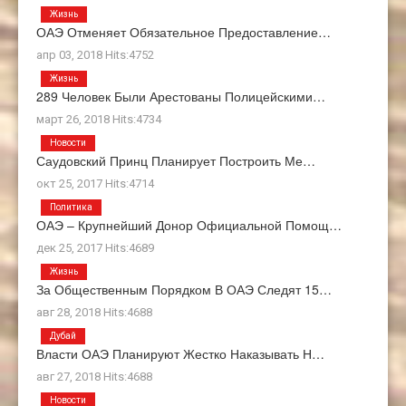
Жизнь
ОАЭ Отменяет Обязательное Предоставление…
апр 03, 2018 Hits:4752
Жизнь
289 Человек Были Арестованы Полицейскими…
март 26, 2018 Hits:4734
Новости
Саудовский Принц Планирует Построить Ме…
окт 25, 2017 Hits:4714
Политика
ОАЭ – Крупнейший Донор Официальной Помощ…
дек 25, 2017 Hits:4689
Жизнь
За Общественным Порядком В ОАЭ Следят 15…
авг 28, 2018 Hits:4688
Дубай
Власти ОАЭ Планируют Жестко Наказывать Н…
авг 27, 2018 Hits:4688
Новости