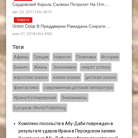
Cаудовский Король Салман Потратит На Отп…
авг 20, 2017 Hits:4610
Новости
Union Coop В Преддверии Рамадана Сократи…
мая 07, 2018 Hits:4581
Теги
Афины
Греция
Новости
Политика
История
Бизнес
Жизнь
Экономика
секрет успеха
взрослая сказка
новая сказка
детская сказка
фантастика
современная детская литература
Ирина Котляревская
Землиниксы
European World Publishing
Комплекс посольств в Абу-Даби поврежден в
результате ударов Ирана в Персидском заливе