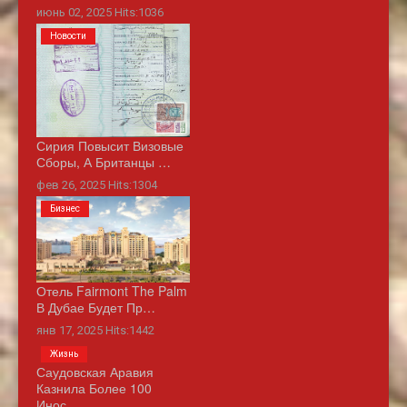
июнь 02, 2025 Hits:1036
Новости
Сирия Повысит Визовые
Сборы, А Британцы …
фев 26, 2025 Hits:1304
Бизнес
Отель Fairmont The Palm
В Дубае Будет Пр…
янв 17, 2025 Hits:1442
Жизнь
Саудовская Аравия
Казнила Более 100
Инос…