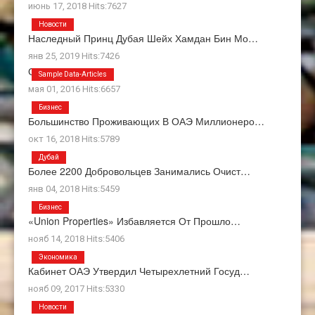
июнь 17, 2018 Hits:7627
Новости
Наследный Принц Дубая Шейх Хамдан Бин Мо…
янв 25, 2019 Hits:7426
О Нас
Sample Data-Articles
мая 01, 2016 Hits:6657
Бизнес
Большинство Проживающих В ОАЭ Миллионеро…
окт 16, 2018 Hits:5789
Дубай
Более 2200 Добровольцев Занимались Очист…
янв 04, 2018 Hits:5459
Бизнес
«Union Properties» Избавляется От Прошло…
нояб 14, 2018 Hits:5406
Экономика
Кабинет ОАЭ Утвердил Четырехлетний Госуд…
нояб 09, 2017 Hits:5330
Новости