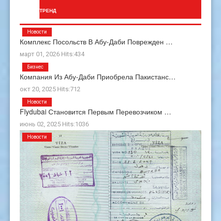
ТРЕНД
Новости
Комплекс Посольств В Абу-Даби Поврежден …
март 01, 2026 Hits:434
Бизнес
Компания Из Абу-Даби Приобрела Пакистанс…
окт 20, 2025 Hits:712
Новости
Flydubai Становится Первым Перевозчиком …
июнь 02, 2025 Hits:1036
Новости